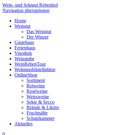
Wein- und Sektgut Rebenhof
Navigation überspringen
Home
Weingut
Das Weingut
Der Winzer
Gästehaus
Ferienhaus
Vinothek
Weinstube
WeinRebenTour
Wohnmobilstellplätze
OnlineShop
Sortiment
Rotweine
Roséweine
Weissweine
Sekte & Secco
Brände & Liköre
Fruchtsäfte
Schatzkammer
Aktuelles
0