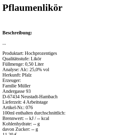
Pflaumenlikör
Beschreibung:
...
Produktart:
Hochprozentiges
Qualitätsstufe:
Likör
Füllmenge:
0,50 Liter
Analyse:
Alc: 25,0% vol
Herkunft:
Pfalz
Erzeuger:
Familie Müller
Andergasse 93
D-67434 Neustadt-Hambach
Lieferzeit:
4 Arbeitstage
Artikel-Nr.:
076
100ml enthalten durchschnittlich:
Brennwert:
-- kJ / -- kcal
Kohlenhydrate:
-- g
davon Zucker:
-- g
11,20
€