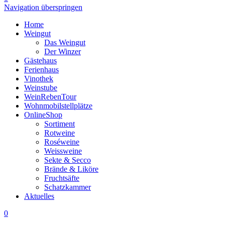
Navigation überspringen
Home
Weingut
Das Weingut
Der Winzer
Gästehaus
Ferienhaus
Vinothek
Weinstube
WeinRebenTour
Wohnmobilstellplätze
OnlineShop
Sortiment
Rotweine
Roséweine
Weissweine
Sekte & Secco
Brände & Liköre
Fruchtsäfte
Schatzkammer
Aktuelles
0