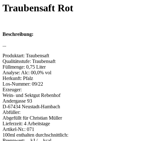
Traubensaft Rot
Beschreibung:
...
Produktart:
Traubensaft
Qualitätsstufe:
Traubensaft
Füllmenge:
0,75 Liter
Analyse:
Alc: 00,0% vol
Herkunft:
Pfalz
Los-Nummer:
09/22
Erzeuger:
Wein- und Sektgut Rebenhof
Andergasse 93
D-67434 Neustadt-Hambach
Abfüller:
Abgefüllt für Christian Müller
Lieferzeit:
4 Arbeitstage
Artikel-Nr.:
071
100ml enthalten durchschnittlich:
Brennwert:
-- kJ / -- kcal