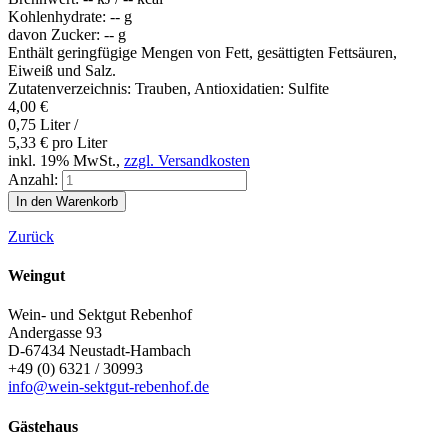
Kohlenhydrate:
-- g
davon Zucker:
-- g
Enthält geringfügige Mengen von Fett, gesättigten Fettsäuren,
Eiweiß und Salz.
Zutatenverzeichnis: Trauben, Antioxidatien: Sulfite
4,00
€
0,75 Liter /
5,33
€
pro Liter
inkl. 19% MwSt.,
zzgl. Versandkosten
Anzahl:
Zurück
Weingut
Wein- und Sektgut Rebenhof
Andergasse 93
D-67434
Neustadt-Hambach
+49 (0) 6321 / 30993
info@wein-sektgut-rebenhof.de
Gästehaus