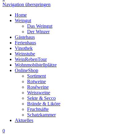
Navigation überspringen
Home
Weingut
Das Weingut
Der Winzer
Gästehaus
Ferienhaus
Vinothek
Weinstube
WeinRebenTour
Wohnmobilstellplätze
OnlineShop
Sortiment
Rotweine
Roséweine
Weissweine
Sekte & Secco
Brände & Liköre
Fruchtsäfte
Schatzkammer
Aktuelles
0