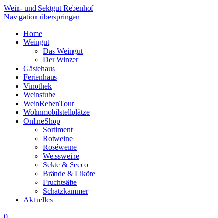
Wein- und Sektgut Rebenhof
Navigation überspringen
Home
Weingut
Das Weingut
Der Winzer
Gästehaus
Ferienhaus
Vinothek
Weinstube
WeinRebenTour
Wohnmobilstellplätze
OnlineShop
Sortiment
Rotweine
Roséweine
Weissweine
Sekte & Secco
Brände & Liköre
Fruchtsäfte
Schatzkammer
Aktuelles
0