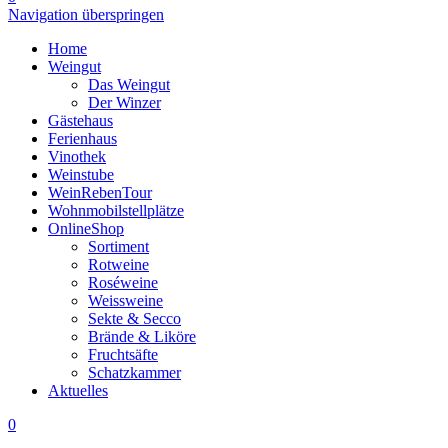
Navigation überspringen
Home
Weingut
Das Weingut
Der Winzer
Gästehaus
Ferienhaus
Vinothek
Weinstube
WeinRebenTour
Wohnmobilstellplätze
OnlineShop
Sortiment
Rotweine
Roséweine
Weissweine
Sekte & Secco
Brände & Liköre
Fruchtsäfte
Schatzkammer
Aktuelles
0