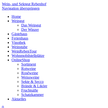
Wein- und Sektgut Rebenhof
Navigation überspringen
Home
Weingut
Das Weingut
Der Winzer
Gästehaus
Ferienhaus
Vinothek
Weinstube
WeinRebenTour
Wohnmobilstellplätze
OnlineShop
Sortiment
Rotweine
Roséweine
Weissweine
Sekte & Secco
Brände & Liköre
Fruchtsäfte
Schatzkammer
Aktuelles
0