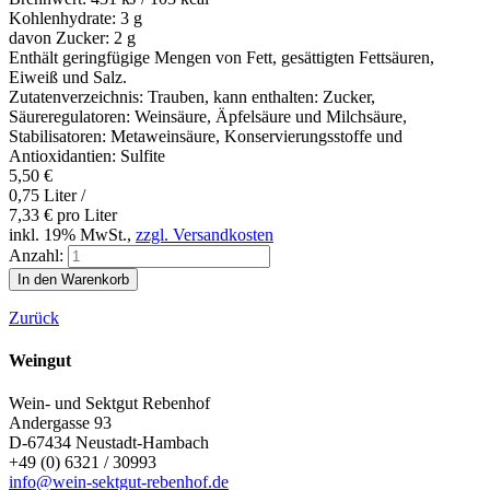
Kohlenhydrate:
3 g
davon Zucker:
2 g
Enthält geringfügige Mengen von Fett, gesättigten Fettsäuren,
Eiweiß und Salz.
Zutatenverzeichnis: Trauben, kann enthalten: Zucker,
Säureregulatoren: Weinsäure, Äpfelsäure und Milchsäure,
Stabilisatoren: Metaweinsäure, Konservierungsstoffe und
Antioxidantien: Sulfite
5,50
€
0,75 Liter /
7,33
€
pro Liter
inkl. 19% MwSt.,
zzgl. Versandkosten
Anzahl:
Zurück
Weingut
Wein- und Sektgut Rebenhof
Andergasse 93
D-67434
Neustadt-Hambach
+49 (0) 6321 / 30993
info@wein-sektgut-rebenhof.de