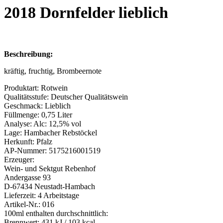
2018 Dornfelder lieblich
Beschreibung:
kräftig, fruchtig, Brombeernote
Produktart:
Rotwein
Qualitätsstufe:
Deutscher Qualitätswein
Geschmack:
Lieblich
Füllmenge:
0,75 Liter
Analyse:
Alc: 12,5% vol
Lage:
Hambacher Rebstöckel
Herkunft:
Pfalz
AP-Nummer:
5175216001519
Erzeuger:
Wein- und Sektgut Rebenhof
Andergasse 93
D-67434 Neustadt-Hambach
Lieferzeit:
4 Arbeitstage
Artikel-Nr.:
016
100ml enthalten durchschnittlich:
Brennwert:
431 kJ / 103 kcal