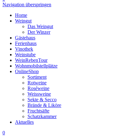
Navigation überspringen
Home
Weingut
Das Weingut
Der Winzer
Gästehaus
Ferienhaus
Vinothek
Weinstube
WeinRebenTour
Wohnmobilstellplätze
OnlineShop
Sortiment
Rotweine
Roséweine
Weissweine
Sekte & Secco
Brände & Liköre
Fruchtsäfte
Schatzkammer
Aktuelles
0