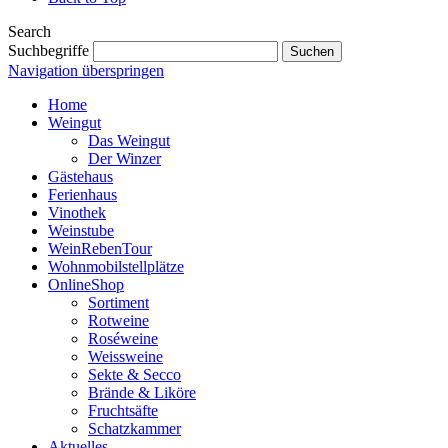
Search
Suchbegriffe
Suchen
Navigation überspringen
Home
Weingut
Das Weingut
Der Winzer
Gästehaus
Ferienhaus
Vinothek
Weinstube
WeinRebenTour
Wohnmobilstellplätze
OnlineShop
Sortiment
Rotweine
Roséweine
Weissweine
Sekte & Secco
Brände & Liköre
Fruchtsäfte
Schatzkammer
Aktuelles