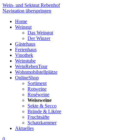
Wein- und Sektgut Rebenhof
Navigation überspringen
Home
Weingut
Das Weingut
Der Winzer
Gästehaus
Ferienhaus
Vinothek
Weinstube
WeinRebenTour
Wohnmobilstellplätze
OnlineShop
Sortiment
Rotweine
Roséweine
Weissweine
Sekte & Secco
Brände & Liköre
Fruchtsäfte
Schatzkammer
Aktuelles
0