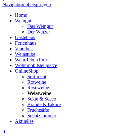
Navigation überspringen
Home
Weingut
Das Weingut
Der Winzer
Gästehaus
Ferienhaus
Vinothek
Weinstube
WeinRebenTour
Wohnmobilstellplätze
OnlineShop
Sortiment
Rotweine
Roséweine
Weissweine
Sekte & Secco
Brände & Liköre
Fruchtsäfte
Schatzkammer
Aktuelles
0