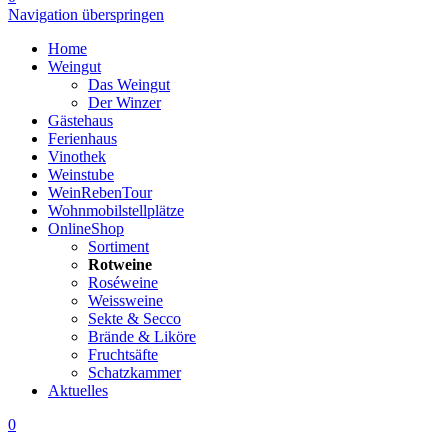
Navigation überspringen
Home
Weingut
Das Weingut
Der Winzer
Gästehaus
Ferienhaus
Vinothek
Weinstube
WeinRebenTour
Wohnmobilstellplätze
OnlineShop
Sortiment
Rotweine
Roséweine
Weissweine
Sekte & Secco
Brände & Liköre
Fruchtsäfte
Schatzkammer
Aktuelles
0