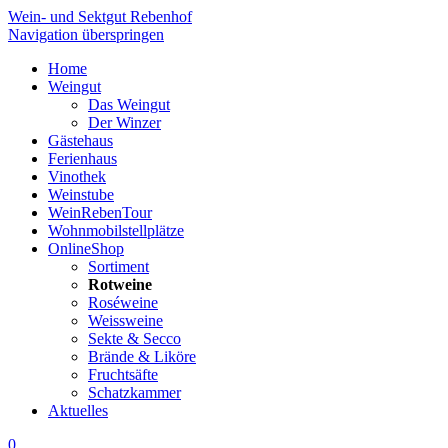
Wein- und Sektgut Rebenhof
Navigation überspringen
Home
Weingut
Das Weingut
Der Winzer
Gästehaus
Ferienhaus
Vinothek
Weinstube
WeinRebenTour
Wohnmobilstellplätze
OnlineShop
Sortiment
Rotweine
Roséweine
Weissweine
Sekte & Secco
Brände & Liköre
Fruchtsäfte
Schatzkammer
Aktuelles
0